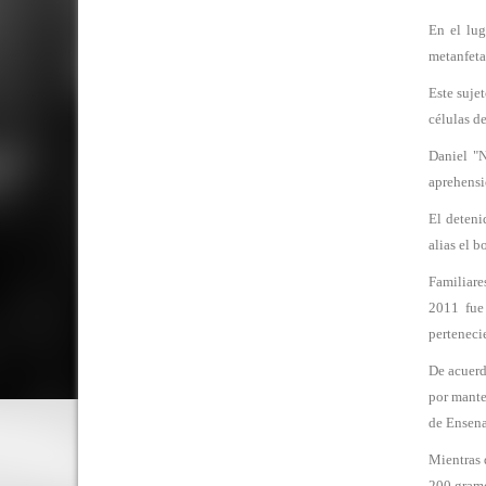
En el lug
metanfeta
Este suje
células d
Daniel "
aprehensi
El deteni
alias el 
Familiare
2011 fue
pertenecie
De acuerd
por mante
de Ensena
Mientras 
200 gramo