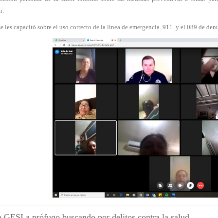
n.
e les capacitó sobre el uso correcto de la línea de emergencia 911 y el 089 de de
 GESI a prófugo buscando por delitos contra la salud