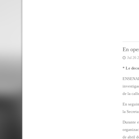
En ope
Jul 26 
* Le dec
ENSENADA
investiga
de la call
En seguim
la Secret
Durante e
organizac
de abril 