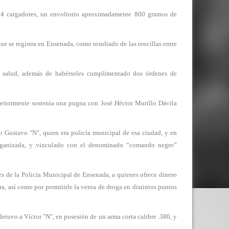
es, 4 cargadores, un envoltorio aproximadamente 800 gramos de
ue se registra en Ensenada, como resultado de las rencillas entre
a salud, además de habérseles cumplimentado dos órdenes de
teriormente sostenía una pugna con José Héctor Murillo Dávila
o Gustavo "N", quien era policía municipal de esa ciudad, y en
 organizada, y vinculado con el denominado “comando negro”
es de la Policía Municipal de Ensenada, a quienes ofrece dinero
a, así como por permitirle la venta de droga en distintos puntos
detuvo a Víctor "N", en posesión de un arma corta calibre .380, y