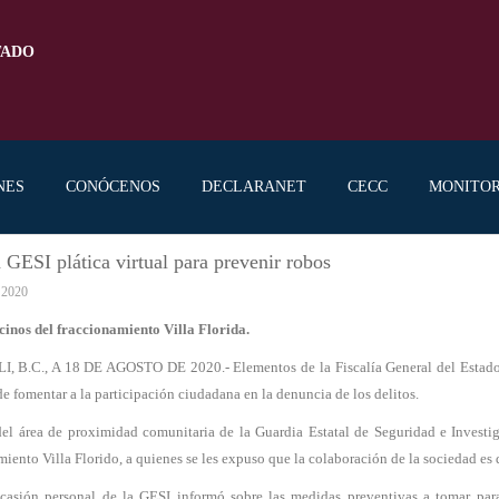
TADO
NES
CONÓCENOS
DECLARANET
CECC
MONITO
 GESI plática virtual para prevenir robos
 2020
ecinos del fraccionamiento Villa Florida.
 B.C., A 18 DE AGOSTO DE 2020.- Elementos de la Fiscalía General del Estado (
de fomentar a la participación ciudadana en la denuncia de los delitos.
del área de proximidad comunitaria de la Guardia Estatal de Seguridad e Investig
miento Villa Florido, a quienes se les expuso que la colaboración de la sociedad es 
casión personal de la GESI informó sobre las medidas preventivas a tomar para