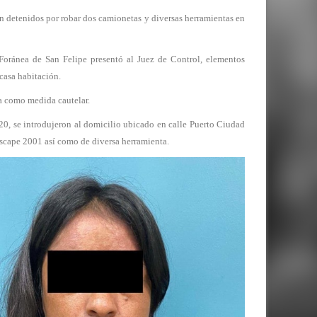
enidos por robar dos camionetas y diversas herramientas en
 Foránea de San Felipe presentó al Juez de Control, elementos
 casa habitación.
va como medida cautelar.
0, se introdujeron al domicilio ubicado en calle Puerto Ciudad
scape 2001 así como de diversa herramienta.