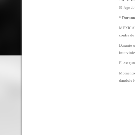
Ago 20
* Durante
MEXICALI
contra de 
Durante u
intervini
El asegur
Momentos 
dándole l