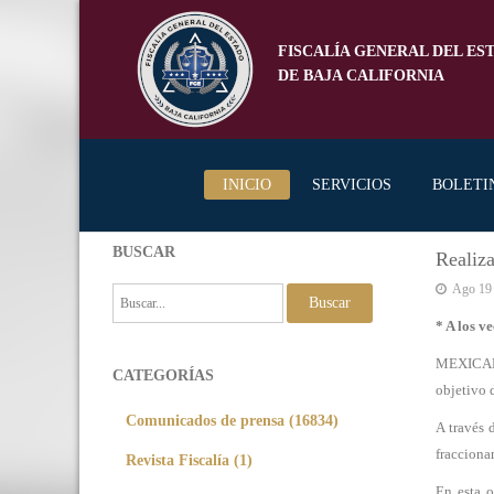
FISCALÍA GENERAL DEL ES
DE BAJA CALIFORNIA
INICIO
SERVICIOS
BOLETI
BUSCAR
Realiza
Ago 19
Buscar
* A los v
MEXICALI,
CATEGORÍAS
objetivo 
Comunicados de prensa (16834)
A través 
fracciona
Revista Fiscalía (1)
En esta o