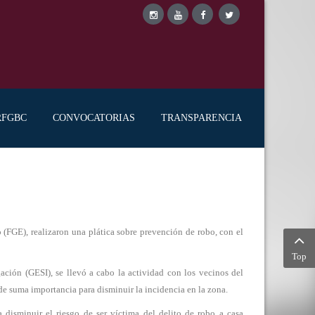
RFGBC
CONVOCATORIAS
TRANSPARENCIA
FGE), realizaron una plática sobre prevención de robo, con el
Top
ación (GESI), se llevó a cabo la actividad con los vecinos del
de suma importancia para disminuir la incidencia en la zona.
 disminuir el riesgo de ser víctima del delito de robo a casa