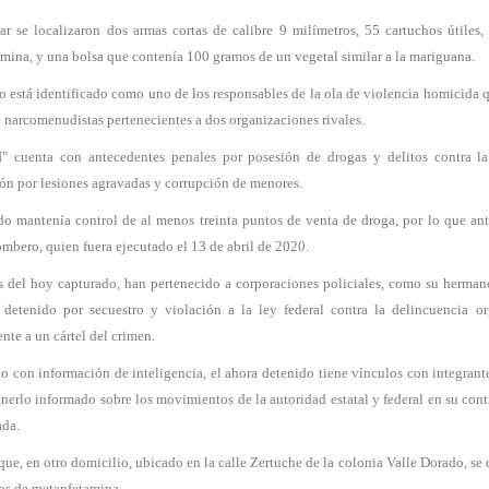
ar se localizaron dos armas cortas de calibre 9 milímetros, 55 cartuchos útil
mina, y una bolsa que contenía 100 gramos de un vegetal similar a la mariguana.
to está identificado como uno de los responsables de la ola de violencia homicida q
e narcomenudistas pertenecientes a dos organizaciones rivales.
N" cuenta con antecedentes penales por posesión de drogas y delitos contra l
ón por lesiones agravadas y corrupción de menores.
do mantenía control de al menos treinta puntos de venta de droga, por lo que an
bombero, quien fuera ejecutado el 13 de abril de 2020.
s del hoy capturado, han pertenecido a corporaciones policiales, como su herman
 detenido por secuestro y violación a la ley federal contra la delincuencia
nte a un cártel del crimen.
o con información de inteligencia, el ahora detenido tiene vínculos con integrant
nerlo informado sobre los movimientos de la autoridad estatal y federal en su contr
da.
que, en otro domicilio, ubicado en la calle Zertuche de la colonia Valle Dorado, se 
s de metanfetamina.