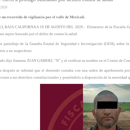
 2020
 un recorrido de vigilancia por el valle de Mexicali.
, BAJA CALIFORNA A 19 DE AGOSTO DEL 2020.- Elementos de la Fiscalía Gener
un sujeto buscado por el delito de contra la salud.
n patrullaje de la Guardia Estatal de Seguridad e Investigación (GESI), sobre la
eron a un sospechoso.
ado dijo llamarse JUAN GABRIEL “N” y al verificar su nombre en el Centro de C
después se informó que el detenido contaba con una orden de aprehensión por de
ectura a sus derechos constitucionales y poniéndolo a disposición de la autoridad q