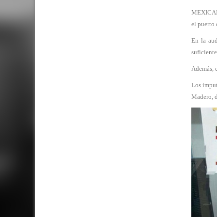
MEXICALI
el puerto 
En la aud
suficiente
Además, e
Los imput
Madero, d