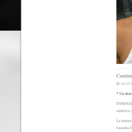
Contin
Jul 29 
* Un dete
ENSENADA,
sintética
La detenc
Guardia N