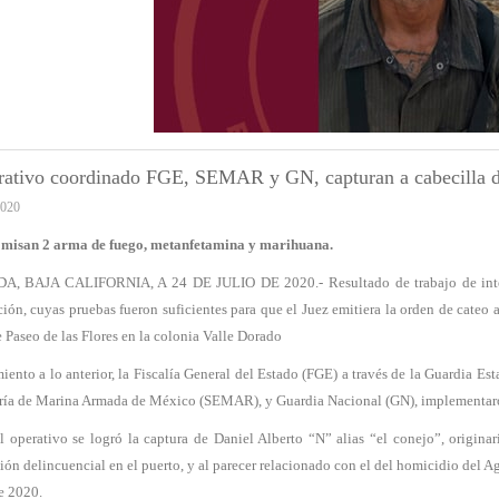
rativo coordinado FGE, SEMAR y GN, capturan a cabecilla d
2020
omisan 2 arma de fuego, metanfetamina y marihuana.
, BAJA CALIFORNIA, A 24 DE JULIO DE 2020.- Resultado de trabajo de intelig
ción, cuyas pruebas fueron suficientes para que el Juez emitiera la orden de cate
e Paseo de las Flores en la colonia Valle Dorado
iento a lo anterior, la Fiscalía General del Estado (FGE) a través de la Guardia Es
aría de Marina Armada de México (SEMAR), y Guardia Nacional (GN), implementaro
l operativo se logró la captura de Daniel Alberto “N” alias “el conejo”, origina
ión delincuencial en el puerto, y al parecer relacionado con el del homicidio del A
de 2020.