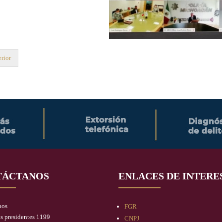
rior
TÁCTANOS
ENLACES DE INTERE
nos
FGR
os presidentes 1199
CNPJ