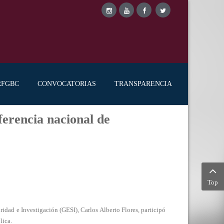
RFGBC
CONVOCATORIAS
TRANSPARENCIA
ferencia nacional de
Top
ad e Investigación (GESI), Carlos Alberto Flores, participó
lica.