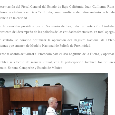
resentación del Fiscal General del Estado de Baja California, Juan Guillermo Ruiz 
dores de violencia en Baja California, como resultado del reforzamiento de la labo
encia en la entidad.
e la asamblea presidida por el Secretario de Seguridad y Protección Ciudad
cimiento del desempeño de las policías de las entidades federativas, en total apego
e sentido, se convino optimizar la operación del Registro Nacional de Deten
ientas que emanen de Modelo Nacional de Policía de Proximidad.
nte se acordó actualizar el Protocolo para el Uso Legítimo de la Fuerza, y optimar 
mblea se efectuó de manera virtual, con la participación también los titular
uato, Sonora, Campeche y Estado de México.