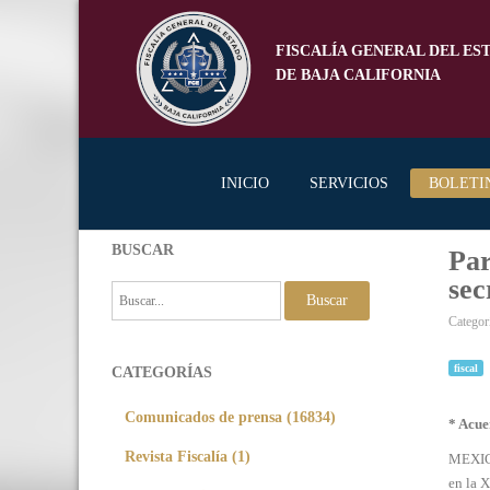
FISCALÍA GENERAL DEL ES
DE BAJA CALIFORNIA
INICIO
SERVICIOS
BOLETI
BUSCAR
Par
sec
Buscar
Categor
fiscal
CATEGORÍAS
Comunicados de prensa (16834)
* Acuer
Revista Fiscalía (1)
MEXICA
en la X