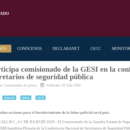
TADO
NES
CONÓCENOS
DECLARANET
CECC
MONITO
ticipa comisionado de la GESI en la con
retarios de seguridad pública
ía:
Comunicados de prensa
Publicado: 03 Julio 2020
violencia
delitos
GESI
dan acciones para el fortalecimiento de la labor policial en el país.
LI, B.C., A 2 DE JULIO DE 2020.- El Comisionado de la Guardia Estatal de Segurid
XIII Asamblea Plenaria de la Conferencia Nacional de Secretarios de Seguridad Púb