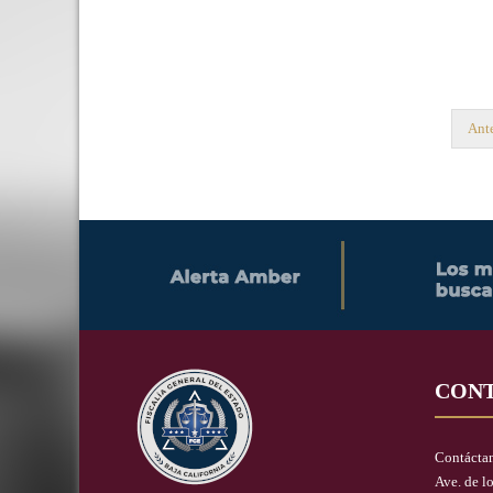
Ante
CON
Contácta
Ave. de l