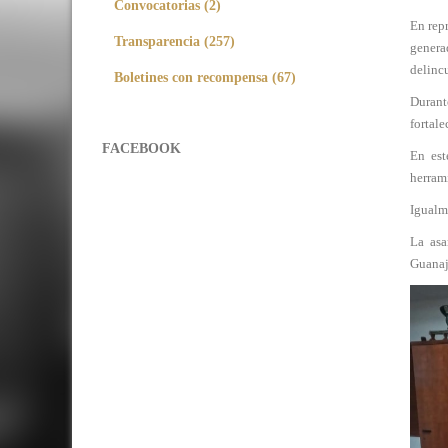
Convocatorias (2)
En rep
Transparencia (257)
genera
delincu
Boletines con recompensa (67)
Durant
fortale
FACEBOOK
En est
herram
Igualme
La asa
Guanaj