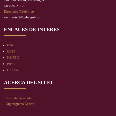
Col. Río Nuevo, Mexicali, B.C
México, 21120
Directorio Telefónico
webmaster@fgebc.gob.mx
ENLACES DE INTERES
FGR
CNPJ
NSJPBC
PJBC
CALEA
ACERCA DEL SITIO
- Aviso de privacidad.
- Organigrama General