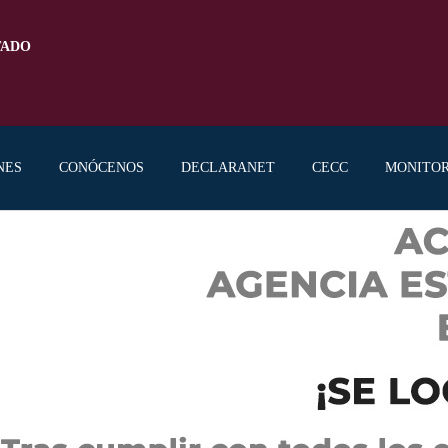
TADO
NES
CONÓCENOS
DECLARANET
CECC
MONITO