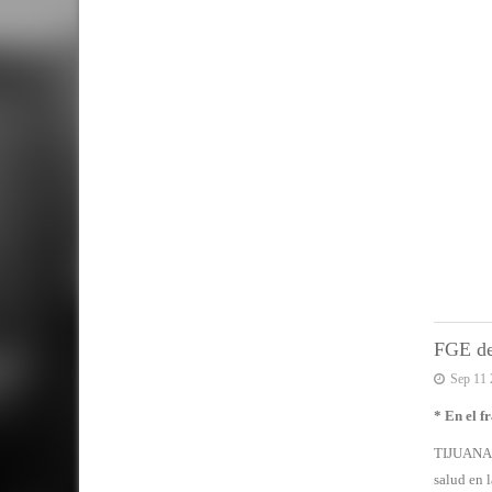
FGE de
Sep 11 
* En el f
TIJUANA, 
salud en 