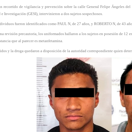
n recorrido de vigilancia y prevención sobre la calle General Felipe Ángeles del
 e Investigación (GESI), intervinieron a dos sujetos sospechosos.
dividuos fueron identificados como PAUL N, de 27 años, y ROBERTO N, de 43 años
na revisión precautoria, los uniformados hallaron a los sujetos en posesión de 12
stancia que al parecer es metanfetamina.
idos y la droga quedaron a disposición de la autoridad correspondiente quien determ