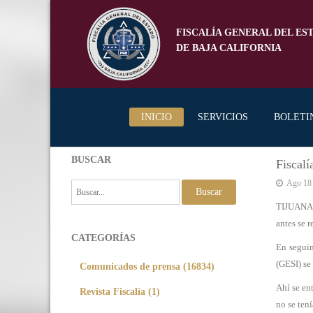
FISCALÍA GENERAL DEL ES
DE BAJA CALIFORNIA
INICIO
SERVICIOS
BOLETI
BUSCAR
Fiscalí
Ago 18
Buscar
TIJUANA,
antes se 
CATEGORÍAS
En seguim
(GESI) se 
Comunicados de prensa (16834)
Ahí se en
Revista Fiscalía (1)
no se ten