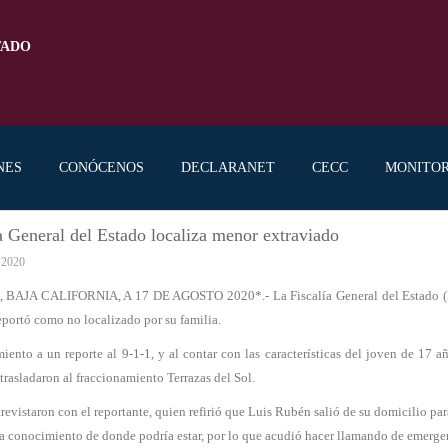
TADO
NES
CONÓCENOS
DECLARANET
CECC
MONITO
a General del Estado localiza menor extraviado
 2020
 BAJA CALIFORNIA, A 17 DE AGOSTO 2020*.- La Fiscalía General del Estado (FGE
reportó como no localizado por su familia.
iento a un reporte al 9-1-1, y al contar con las características del joven de 17 a
trasladaron al fraccionamiento Terrazas del Sol.
trevistaron con el reportante, quien refirió que Luis Rubén salió de su domicilio pa
ía conocimiento de donde podría estar, por lo que acudió hacer llamando de emergen