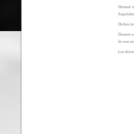
Durante u
Seguridad
Dichos in
Durante u
de una su
Los deten