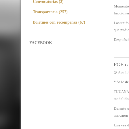
Convocatorias (2)
Momentos 
Transparencia (257)
fracciona
Boletines con recompensa (67)
Los unifo
que pudie
Después d
FACEBOOK
FGE ca
Ago 18
* Se le d
TIJUANA,
modalida
Durante u
marcaron 
Una vez d