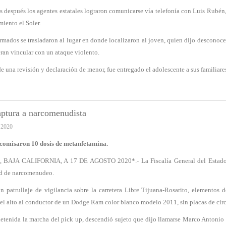
después los agentes estatales lograron comunicarse vía telefonía con Luis Rubén,
miento el Soler.
rmados se trasladaron al lugar en donde localizaron al joven, quien dijo desconocer
ran vincular con un ataque violento.
e una revisión y declaración de menor, fue entregado el adolescente a sus familiare
ptura a narcomenudista
 2020
ecomisaron 10 dosis de metanfetamina.
 BAJA CALIFORNIA, A 17 DE AGOSTO 2020*.- La Fiscalía General del Estado (FGE
d de narcomenudeo.
n patrullaje de vigilancia sobre la carretera Libre Tijuana-Rosarito, elementos 
el alto al conductor de un Dodge Ram color blanco modelo 2011, sin placas de circ
etenida la marcha del pick up, descendió sujeto que dijo llamarse Marco Antonio 