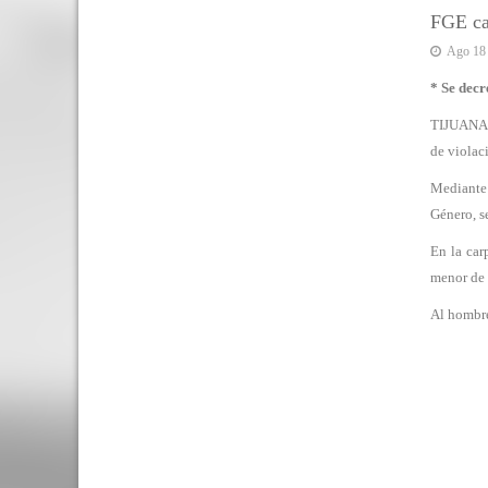
FGE cap
Ago 18
* Se decr
TIJUANA, 
de violac
Mediante 
Género, s
En la car
menor de 
Al hombre