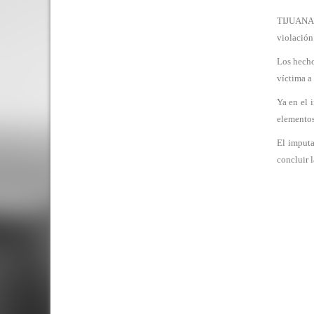
TIJUANA, 
violación
Los hecho
víctima a
Ya en el 
elementos
El imputa
concluir l