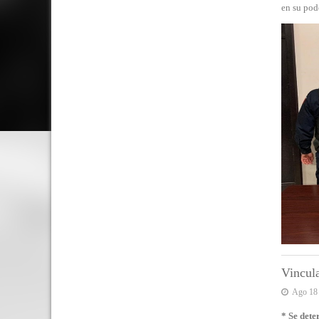
en su pod
Vincula
Ago 18
* Se dete