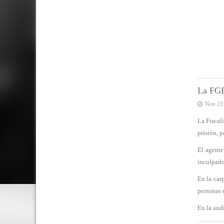
La FGE
Nov 23
La Fiscal
prisión, 
El agente
inculpado
En la car
personas 
En la aud