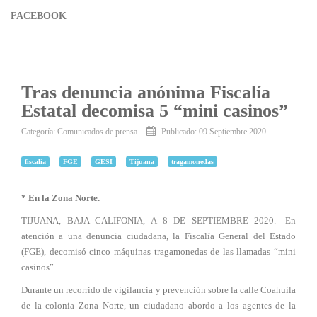
FACEBOOK
Tras denuncia anónima Fiscalía
Estatal decomisa 5 “mini casinos”
Categoría:
Comunicados de prensa
Publicado: 09 Septiembre 2020
fiscalía
FGE
GESI
Tijuana
tragamonedas
* En la Zona Norte.
TIJUANA, BAJA CALIFONIA, A 8 DE SEPTIEMBRE 2020.- En
atención a una denuncia ciudadana, la Fiscalía General del Estado
(FGE), decomisó cinco máquinas tragamonedas de las llamadas “mini
casinos”.
Durante un recorrido de vigilancia y prevención sobre la calle Coahuila
de la colonia Zona Norte, un ciudadano abordo a los agentes de la