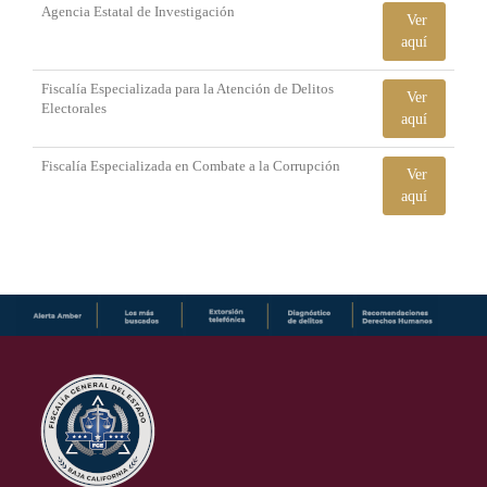
Agencia Estatal de Investigación
Ver
aquí
Fiscalía Especializada para la Atención de Delitos
Ver
Electorales
aquí
Fiscalía Especializada en Combate a la Corrupción
Ver
aquí