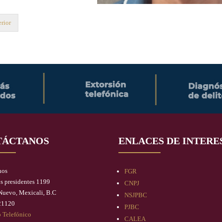
rior
TÁCTANOS
ENLACES DE INTERE
nos
FGR
os presidentes 1199
CNPJ
Nuevo, Mexicali, B.C
NSJPBC
21120
PJBC
o Telefónico
CALEA