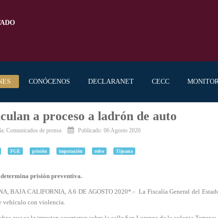
TADO
NES
CONÓCENOS
DECLARANET
CECC
MONITO
culan a proceso a ladrón de auto
ía:
Comunicados de prensa
Publicado: 06 Agosto 2020
FGE
prisión
imputación
robo
Tijuana
e determina prisión preventiva.
A, BAJA CALIFORNIA, A 6 DE AGOSTO 2020*.- La Fiscalía General del Estado (FG
e vehículo con violencia.
hos que se le imputan ocurrieron sobre la calle San Lorenzo de la colonia Terrazas