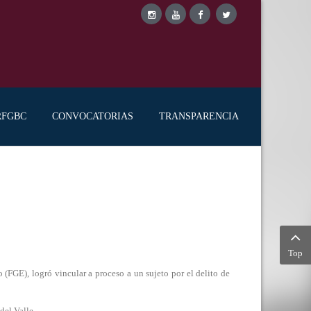
RFGBC
CONVOCATORIAS
TRANSPARENCIA
Top
E), logró vincular a proceso a un sujeto por el delito de
 del Valle.