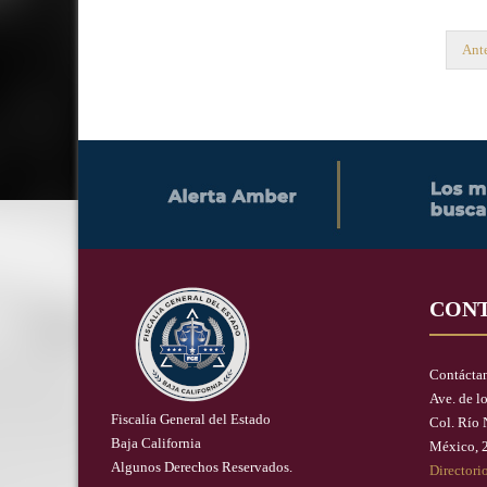
Ante
CON
Contácta
Ave. de l
Fiscalía General del Estado
Col. Río 
Baja California
México, 
Algunos Derechos Reservados.
Directori