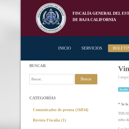
FISCALÍA GENERAL DEL ES
DE BAJA CALIFORNIA
INICIO
SERVICIOS
BOLETI
BUSCAR
Vin
Categor
Buscar
fiscalía
CATEGORÍAS
* Se l
Comunicados de prensa (16834)
TIJUAN
robo d
Revista Fiscalía (1)
Los hec