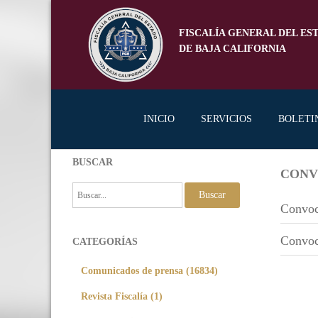
FISCALÍA GENERAL DEL ES
DE BAJA CALIFORNIA
INICIO
SERVICIOS
BOLETI
BUSCAR
CONV
Buscar
Convoc
Convoc
CATEGORÍAS
Comunicados de prensa (16834)
Revista Fiscalía (1)