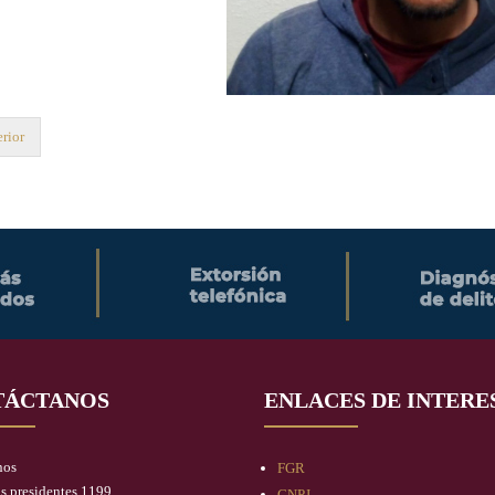
rior
TÁCTANOS
ENLACES DE INTERE
nos
FGR
os presidentes 1199
CNPJ