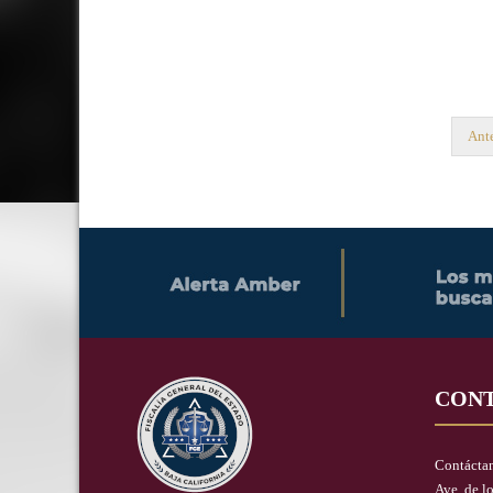
Ante
CON
Contácta
Ave. de l