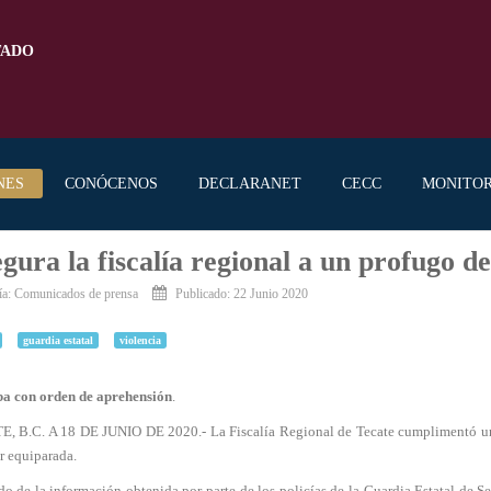
TADO
NES
CONÓCENOS
DECLARANET
CECC
MONITO
gura la fiscalía regional a un profugo de 
ía:
Comunicados de prensa
Publicado: 22 Junio 2020
guardia estatal
violencia
a con orden de aprehensión
.
, B.C. A 18 DE JUNIO DE 2020.- La Fiscalía Regional de Tecate cumplimentó una 
r equiparada.
do de la información obtenida por parte de los policías de la Guardia Estatal de 