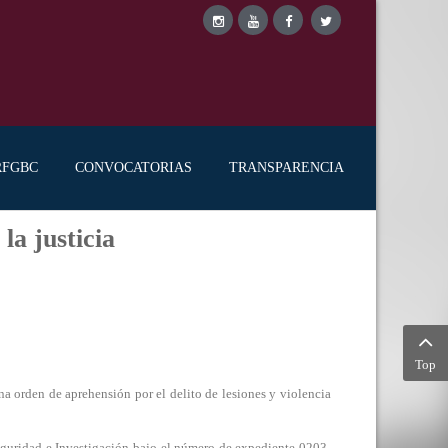
RFGBC
CONVOCATORIAS
TRANSPARENCIA
la justicia
Top
orden de aprehensión por el delito de lesiones y violencia
Seguridad e Investigación bajo el número de expediente 0203-