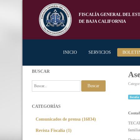
FISCALÍA GENERAL DEL ES
DE BAJA CALIFORNIA
INICIO
SERVICIOS
BOLETI
BUSCAR
Ase
Categor
Buscar
fiscalía
CATEGORÍAS
Contab
Comunicados de prensa (16834)
TECATE
familia
Revista Fiscalía (1)
Deriva