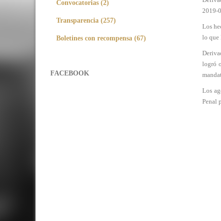
Convocatorias (2)
2019-01
Transparencia (257)
Los hec
lo que 
Boletines con recompensa (67)
Derivad
logró 
FACEBOOK
mandat
Los ag
Penal p