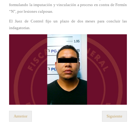
formulando la imputación y vinculación a proceso en contra de Fermín
“N”, por lesiones culposas.
El Juez de Control fijo un plazo de dos meses para concluir las
indagatorias.
Anterior
Siguiente