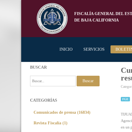
FISCALÍA GENERAL DEL ES
DE BAJA CALIFORNIA
INICIO
SERVICIOS
BOLETI
BUSCAR
Cum
res
Buscar
Categor
FGE
CATEGORÍAS
Comunicados de prensa (16834)
TIJUAN
Agencia
Revista Fiscalía (1)
en un p