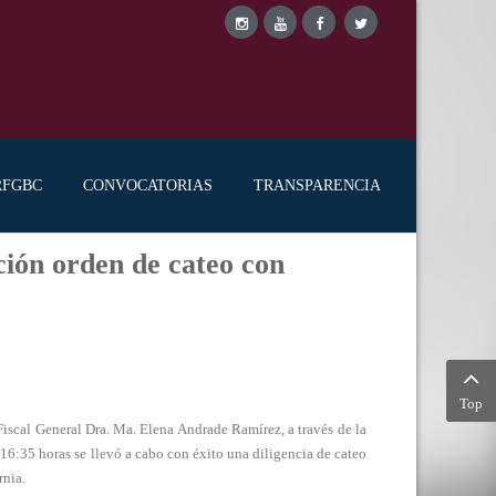
RFGBC
CONVOCATORIAS
TRANSPARENCIA
ión orden de cateo con
Top
scal General Dra. Ma. Elena Andrade Ramírez, a través de la
 16:35 horas se llevó a cabo con éxito una diligencia de cateo
rnia.