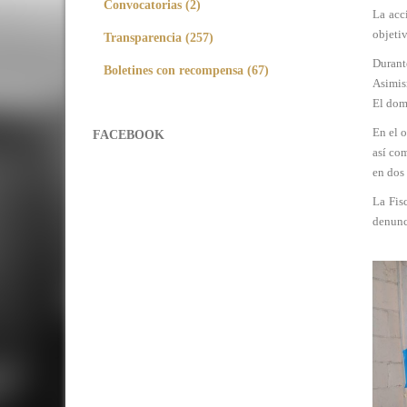
Convocatorias (2)
La acc
objetiv
Transparencia (257)
Durant
Boletines con recompensa (67)
Asimis
El dom
En el o
FACEBOOK
así co
en dos 
La Fis
denunci