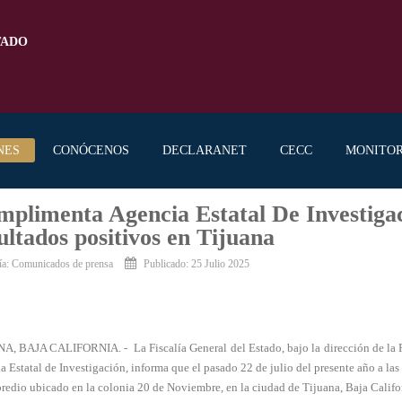
TADO
NES
CONÓCENOS
DECLARANET
CECC
MONITO
plimenta Agencia Estatal De Investigac
ultados positivos en Tijuana
ía:
Comunicados de prensa
Publicado: 25 Julio 2025
A, BAJA CALIFORNIA. - La Fiscalía General del Estado, bajo la dirección de la Fi
 Estatal de Investigación, informa que el pasado 22 de julio del presente año a las
redio ubicado en la colonia 20 de Noviembre, en la ciudad de Tijuana, Baja Califo