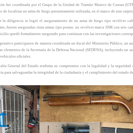
ión fue coordinada por el Grupo de la Unidad de Tramite Masivo de Causas (UT
o de localizar un arma de fuego presuntamente utilizada, en el marco de una carpet
e la diligencia se logró el aseguramiento de un arma de fuego tipo revólver cali
mo, fueron aseguradas otras armas tipo postas: un revólver marca SNR con seis cart
icilio quedó formalmente asegurado para continuar con las investigaciones corresp
perativo participaron de manera coordinada un fiscal del Ministerio Público, un auxi
mo elementos de la Secretaría de la Defensa Nacional (SEDENA), incluyendo un sar
vehículos oficiales.
calía General del Estado reafirma su compromiso con la legalidad y la seguridad 
a para salvaguardar la integridad de la ciudadanía y el cumplimiento del estado d