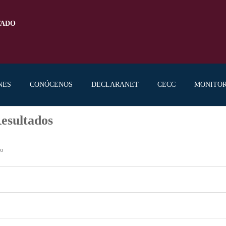
TADO
NES
CONÓCENOS
DECLARANET
CECC
MONITO
esultados
do