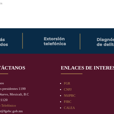
es
TÁCTANOS
ENLACES DE INTERE
nos
FGR
os presidentes 1199
CNPJ
Nuevo, Mexicali, B.C
NSJPBC
21120
PJBC
o Telefónico
CALEA
r@fgebc.gob.mx