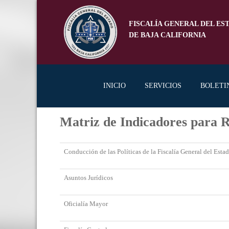
FISCALÍA GENERAL DEL ES
DE BAJA CALIFORNIA
INICIO
SERVICIOS
BOLETI
Matriz de Indicadores para R
Conducción de las Políticas de la Fiscalía General del Esta
Asuntos Jurídicos
Oficialía Mayor