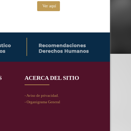
Ver aquí
S
ACERCA DEL SITIO
- Aviso de privacidad.
- Organigrama General