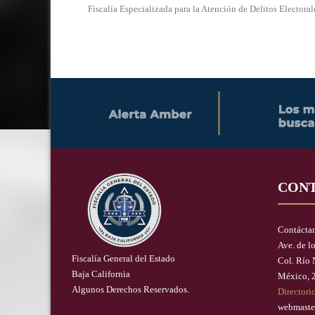
Fiscalía Especializada para la Atención de Delitos Electoral
CON
Contácta
Ave. de l
Fiscalía General del Estado
Col. Río 
Baja California
México, 
Algunos Derechos Reservados.
Directori
webmaste