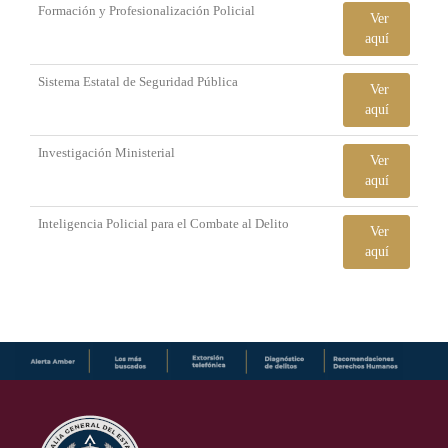
Formación y Profesionalización Policial
Ver
aquí
Sistema Estatal de Seguridad Pública
Ver
aquí
Investigación Ministerial
Ver
aquí
Inteligencia Policial para el Combate al Delito
Ver
aquí