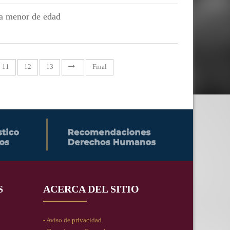
na menor de edad
11
12
13
Final
S
ACERCA DEL SITIO
- Aviso de privacidad.