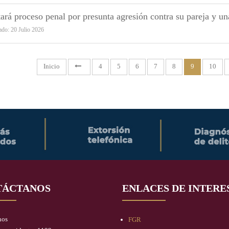
ará proceso penal por presunta agresión contra su pareja y u
ado: 20 Julio 2026
Inicio
4
5
6
7
8
9
10
TÁCTANOS
ENLACES DE INTERE
nos
FGR