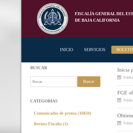
FISCALÍA GENERAL DEL ES
DE BAJA CALIFORNIA
INICIO
SERVICIOS
BOLETI
BUSCAR
Inicia 
Public
Buscar
FGE obt
Public
CATEGORÍAS
Comunicados de prensa (16834)
Obtiene
Revista Fiscalía (1)
Public