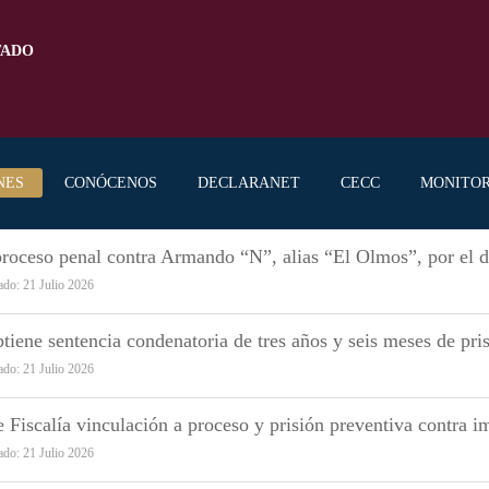
TADO
NES
CONÓCENOS
DECLARANET
CECC
MONITO
proceso penal contra Armando “N”, alias “El Olmos”, por el d
ado: 21 Julio 2026
iene sentencia condenatoria de tres años y seis meses de pri
ado: 21 Julio 2026
 Fiscalía vinculación a proceso y prisión preventiva contra 
ado: 21 Julio 2026