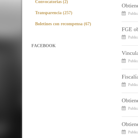
Convocatorias (2)
Obtiene
Transparencia (257)
Public
Boletines con recompensa (67)
FGE obt
Public
FACEBOOK
Vincula
Public
Fiscalí
Public
Obtiene
Public
Obtiene
Public