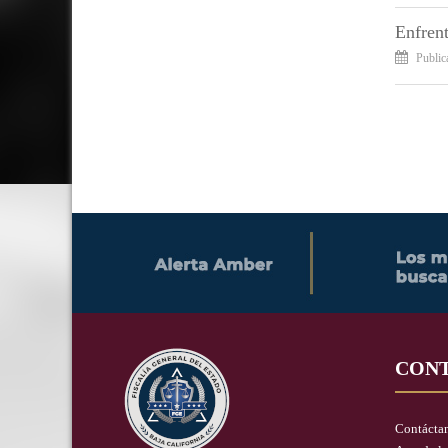
Enfrent
Public
CON
Contácta