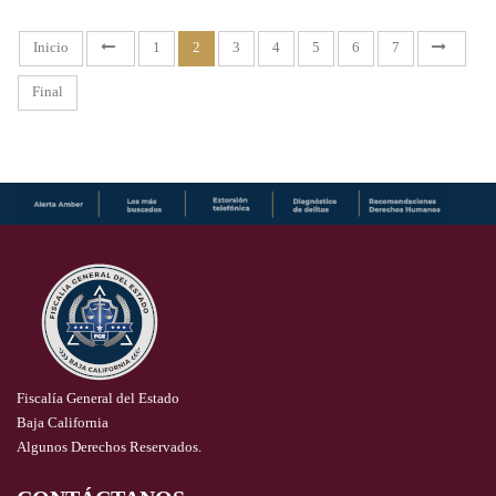
Inicio
1
2
3
4
5
6
7
Final
Fiscalía General del Estado
Baja California
Algunos Derechos Reservados.