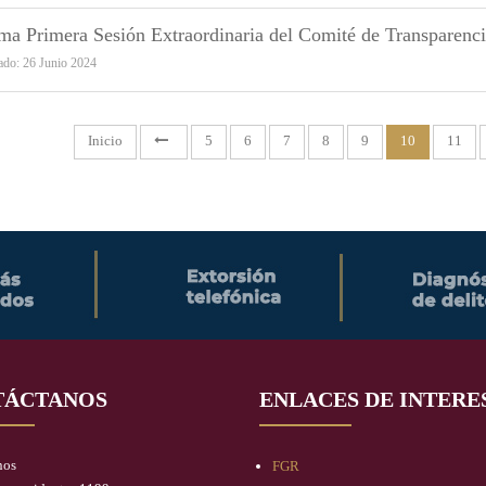
ma Primera Sesión Extraordinaria del Comité de Transparenc
ado: 26 Junio 2024
Inicio
5
6
7
8
9
10
11
TÁCTANOS
ENLACES DE INTERE
nos
FGR