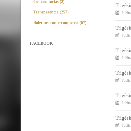
Convocatorias (2)
Trigés
Transparencia (257)
Public
Boletines con recompensa (67)
Trigési
Public
FACEBOOK
Trigési
Public
Trigési
Public
Trigési
Public
Trigés
Public