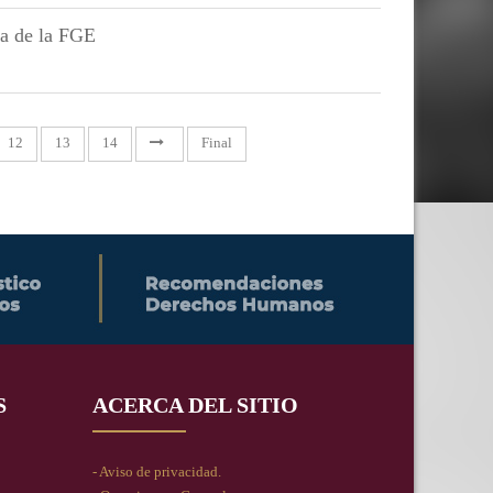
ia de la FGE
12
13
14
Final
S
ACERCA DEL SITIO
- Aviso de privacidad.