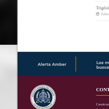
Trigési
Public
CON
Contácta