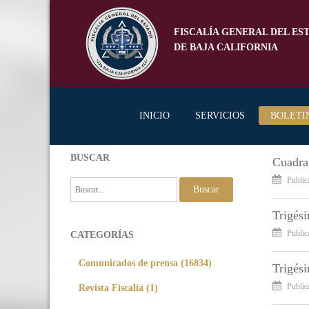
FISCALÍA GENERAL DEL ES
DE BAJA CALIFORNIA
INICIO
SERVICIOS
BOLETI
BUSCAR
Cuadra
Public
Buscar
Trigés
Public
CATEGORÍAS
Comunicados de prensa (16834)
Trigés
Revista Fiscalía (1)
Public